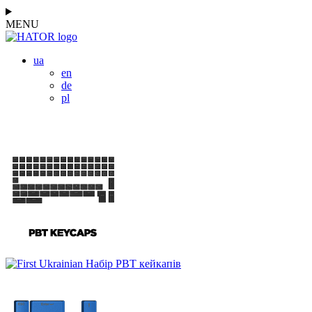
MENU
ua
en
de
pl