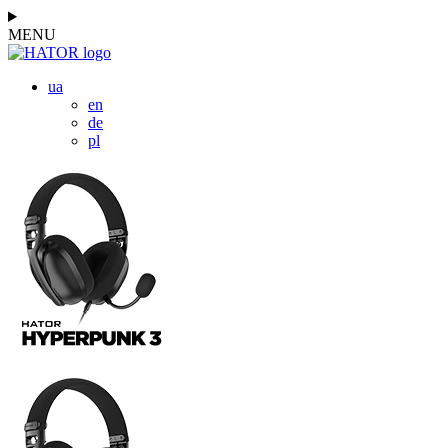
MENU
ua
en
de
pl