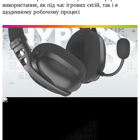
використання, як під час ігрових сесій, так і в
щоденному робочому процесі
HYPERPUNK 3X WIRELESS
HATOR HYPERPUNK 3X WIRELESS —
БЕЗДРОТОВА ГАРНІТУРА, ЯКА ПОЄДНУЄ HI-
RES ЗВУК, ТРИВАЛИЙ ЧАС АВТОНОМНОЇ