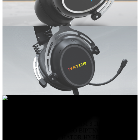
HYPERGANG 3 USB
ЗАВДЯКИ 53 ММ ДРАЙВЕРАМ З ПІДТРИМКОЮ
HI-RES ТА ТЕХНОЛОГІЄЮ ВІРТУАЛЬНОГО 7.1
SURROUND SOUND, HATOR HYPERGANG 3