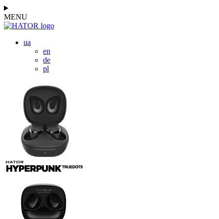
MENU
ua
en
de
pl