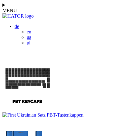
MENU
de
en
ua
pl