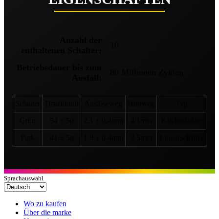
Anzahl der
10
enthaltenen Schalter:
Betriebsdauer bis zum
80 Millionen Zyklen
Ausfall:
Schalter
Druckkraft
Auslöseweg
Hubweg
Typ
Grün
54 ± 5g
2.1 ± 0.4mm
4.1mm
Klickschalter
Pink
41 ± 5g
1.9 ± 0.4mm
3.5mm
Linearschalter
Sprachauswahl
Wo zu kaufen
Über die marke