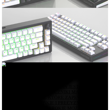
8K
SKYFALL MAG ULTRA
KLAWIATURA WYPOSAŻONA JEST W
NOWOCZESNE PRZEŁĄCZNIKI MAGNETYCZNE
HATOR AURUM ICE, KTÓRE ZAPEWNIAJĄ
WYJĄTKOWO SZYBKIE I PRECYZYJNE
DZIAŁANIE ORAZ SZEROKIE MOŻLIWOŚCI