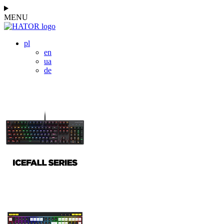
MENU
pl
en
ua
de