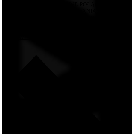
REGULACJI. PRZEWODOWE POŁĄCZENIE O
CZĘSTOTLIWOŚCI ODPYTYWANIA DO 8000 HZ
GWARANTUJE NATYCHMIASTOWĄ REAKCJĘ
BEZ OPÓŹNIEŃ, A DOPRACOWANA IZOLACJA
HAŁASU I DRGAŃ SPRAWIA, ŻE KORZYSTANIE
Z KLAWIATURY TO CZYSTA PRZYJEMNOŚĆ.