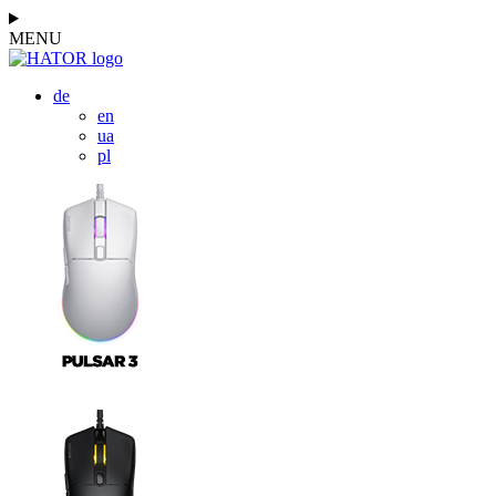
MENU
de
en
ua
pl