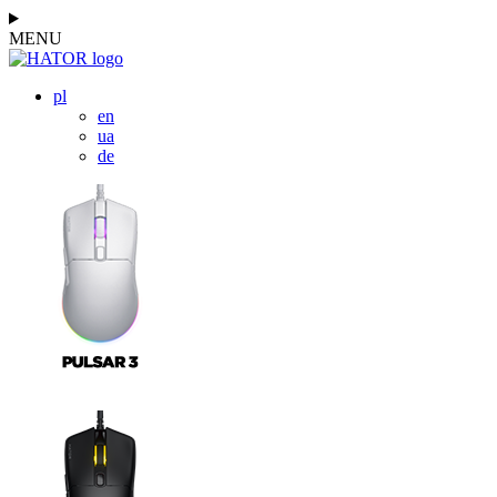
MENU
pl
en
ua
de